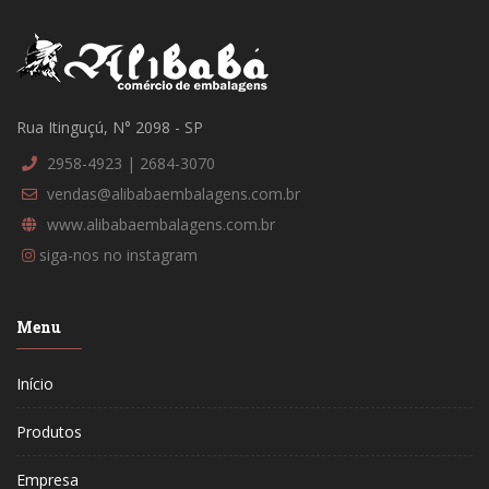
Rua Itinguçú, N° 2098 - SP
2958-4923 | 2684-3070
vendas@alibabaembalagens.com.br
www.alibabaembalagens.com.br
siga-nos no instagram
Menu
Início
Produtos
Empresa