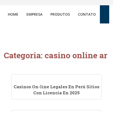
HOME
EMPRESA
PRODUTOS
CONTATO
Categoria:
casino online ar
Casinos On-line Legales En Perú Sitios
Con Licencia En 2025