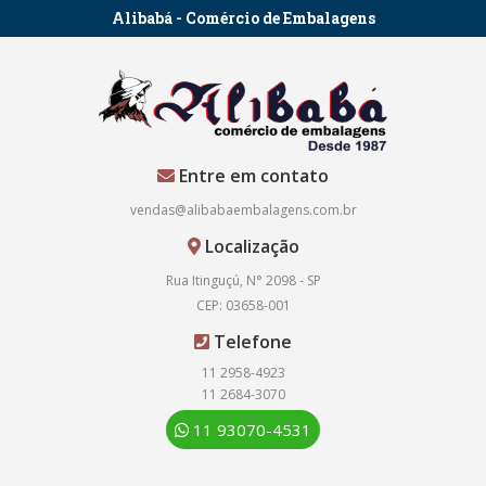
Alibabá - Comércio de Embalagens
Entre em contato
vendas@alibabaembalagens.com.br
Localização
Rua Itinguçú, N° 2098 - SP
CEP: 03658-001
Telefone
11 2958-4923
11 2684-3070
11 93070-4531