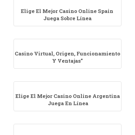
Elige El Mejor Casino Online Spain ️
Juega Sobre Línea
Casino Virtual, Origen, Funcionamiento
Y Ventajas”
Elige El Mejor Casino Online Argentina
️ Juega En Línea