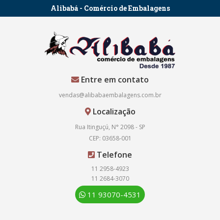
Alibabá - Comércio de Embalagens
Entre em contato
vendas@alibabaembalagens.com.br
Localização
Rua Itinguçú, N° 2098 - SP
CEP: 03658-001
Telefone
11 2958-4923
11 2684-3070
11 93070-4531