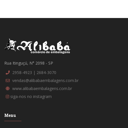
Rua Itinguçú, N° 2098 - SP
2958-4923 | 2684-3070
vendas@alibabaembalagens.com.br
www.alibabaembalagens.com.br
siga-nos no instagram
Menu