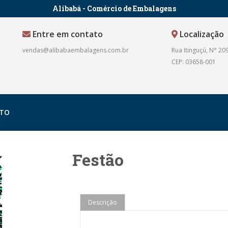
Alibabá - Comércio de Embalagens
Entre em contato
Localização
vendas@alibabaembalagens.com.br
Rua Itinguçú, N° 209
CEP: 03658-001
TO
Festão
Descrição