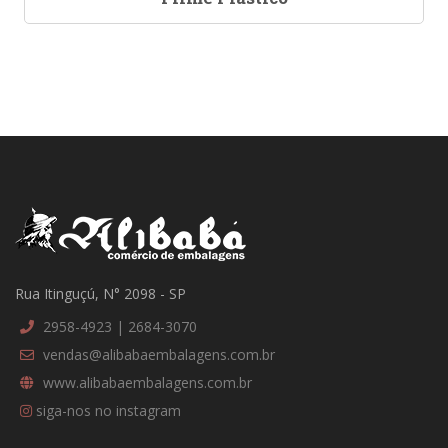
Rua Itinguçú, N° 2098 - SP
2958-4923 | 2684-3070
vendas@alibabaembalagens.com.br
www.alibabaembalagens.com.br
siga-nos no instagram