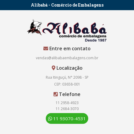
Alibabá - Comércio de Embalagens
Entre em contato
vendas@alibabaembalagens.com.br
Localização
Rua Itinguçú, N° 2098 - SP
CEP: 03658-001
Telefone
11 2958-4923
11 2684-3070
11 93070-4531