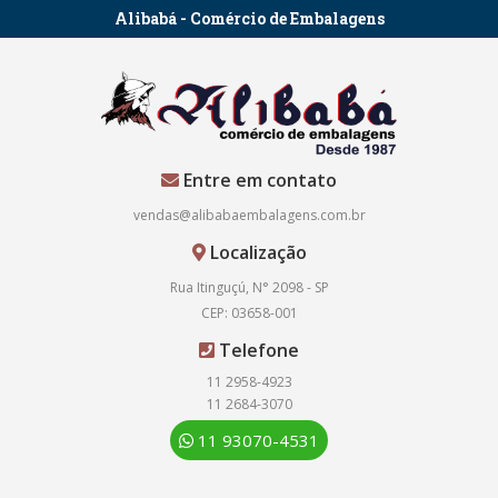
Alibabá - Comércio de Embalagens
Entre em contato
vendas@alibabaembalagens.com.br
Localização
Rua Itinguçú, N° 2098 - SP
CEP: 03658-001
Telefone
11 2958-4923
11 2684-3070
11 93070-4531