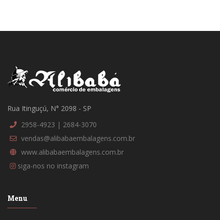
Rua Itinguçú, N° 2098 - SP
2958-4923 | 2684-3070
vendas@alibabaembalagens.com.br
www.alibabaembalagens.com.br
siga-nos no instagram
Menu