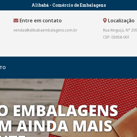
Alibabá - Comércio de Embalagens
Entre em contato
Localização
vendas@alibabaembalagens.com.br
Rua Itinguçú, N° 209
CEP: 03658-001
TO
O EMBALAGENS
M AINDA MAIS