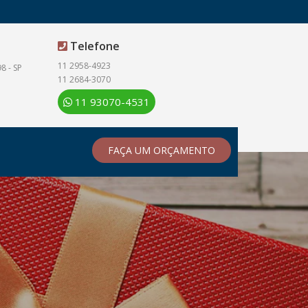
Telefone
11 2958-4923
8 - SP
11 2684-3070
11 93070-4531
FAÇA UM ORÇAMENTO