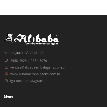
Rua Itinguçú, N° 2098 - SP
2958-4923 | 2684-3070
vendas@alibabaembalagens.com.br
www.alibabaembalagens.com.br
siga-nos no instagram
Menu