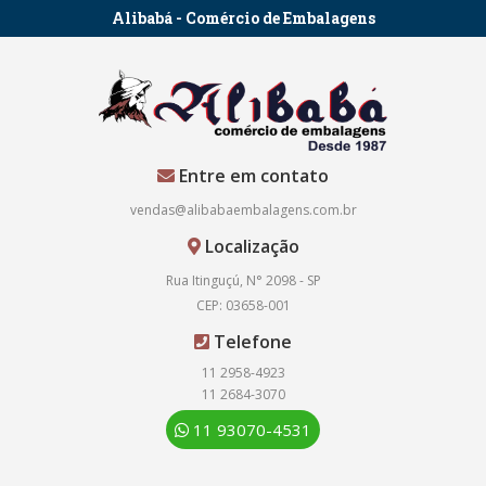
Alibabá - Comércio de Embalagens
Entre em contato
vendas@alibabaembalagens.com.br
Localização
Rua Itinguçú, N° 2098 - SP
CEP: 03658-001
Telefone
11 2958-4923
11 2684-3070
11 93070-4531