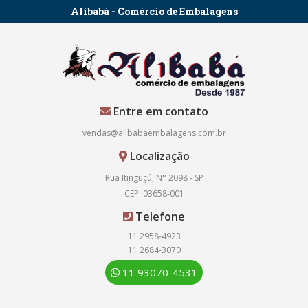
Alibabá - Comércio de Embalagens
Entre em contato
vendas@alibabaembalagens.com.br
Localização
Rua Itinguçú, N° 2098 - SP
CEP: 03658-001
Telefone
11 2958-4923
11 2684-3070
11 93070-4531