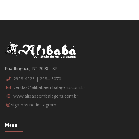
Rua Itinguçú, N° 2098 - SP
2958-4923 | 2684-3070
vendas@alibabaembalagens.com.br
www.alibabaembalagens.com.br
siga-nos no instagram
Menu