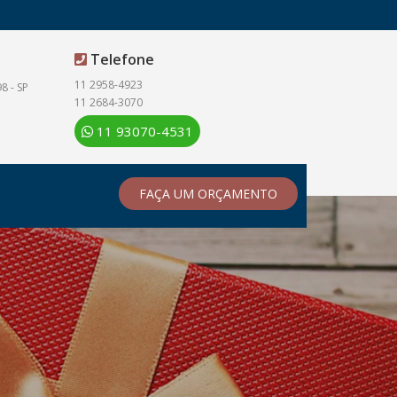
Telefone
11 2958-4923
8 - SP
11 2684-3070
11 93070-4531
FAÇA UM ORÇAMENTO