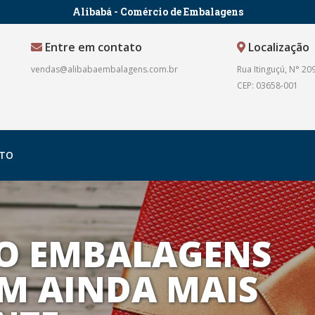
Alibabá - Comércio de Embalagens
Entre em contato
Localização
vendas@alibabaembalagens.com.br
Rua Itinguçú, N° 209
CEP: 03658-001
TO
O EMBALAGENS
M AINDA MAIS