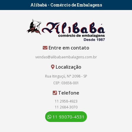
Alibabá - Comércio de Embalagens
Entre em contato
vendas@alibabaembalagens.com.br
Localização
Rua Itinguçú, N° 2098 - SP
CEP: 03658-001
Telefone
11 2958-4923
11 2684-3070
11 93070-4531