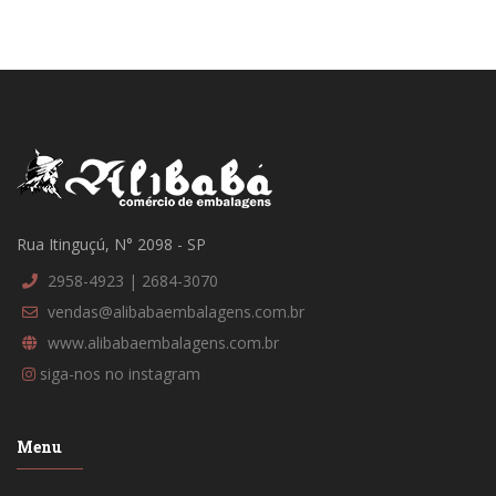
Rua Itinguçú, N° 2098 - SP
2958-4923 | 2684-3070
vendas@alibabaembalagens.com.br
www.alibabaembalagens.com.br
siga-nos no instagram
Menu