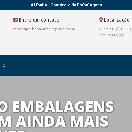
Alibabá - Comércio de Embalagens
Entre em contato
Localização
vendas@alibabaembalagens.com.br
Rua Itinguçú, N° 209
CEP: 03658-001
TO
O EMBALAGENS
M AINDA MAIS