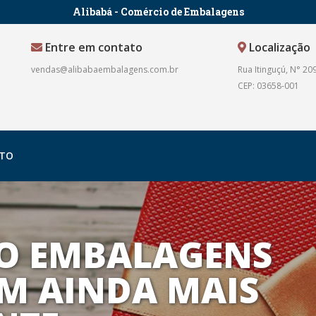
Alibabá - Comércio de Embalagens
Entre em contato
Localização
vendas@alibabaembalagens.com.br
Rua Itinguçú, N° 209
CEP: 03658-001
TO
O EMBALAGENS
M AINDA MAIS