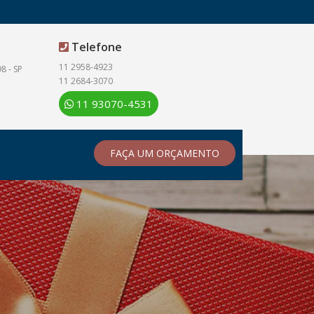
Telefone
11 2958-4923
8 - SP
11 2684-3070
11 93070-4531
FAÇA UM ORÇAMENTO