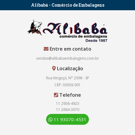
Alibabá - Comércio de Embalagens
Entre em contato
vendas@alibabaembalagens.com.br
Localização
Rua Itinguçú, N° 2098 - SP
CEP: 03658-001
Telefone
11 2958-4923
11 2684-3070
11 93070-4531