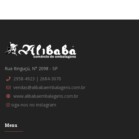
Rua Itinguçú, N° 2098 - SP
2958-4923 | 2684-3070
vendas@alibabaembalagens.com.br
www.alibabaembalagens.com.br
siga-nos no instagram
Menu