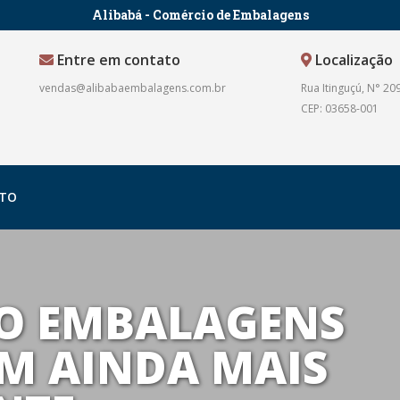
Alibabá - Comércio de Embalagens
Entre em contato
Localização
vendas@alibabaembalagens.com.br
Rua Itinguçú, N° 209
CEP: 03658-001
TO
O EMBALAGENS
M AINDA MAIS