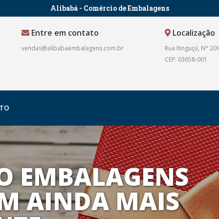
Alibabá - Comércio de Embalagens
Entre em contato
Localização
vendas@alibabaembalagens.com.br
Rua Itinguçú, N° 209
CEP: 03658-001
TO
O EMBALAGENS
M AINDA MAIS