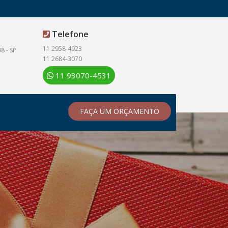
Telefone
11 2958-4923
8 - SP
11 2684-3070
11 93070-4531
FAÇA UM ORÇAMENTO