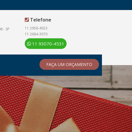
Telefone
11 2958-4923
8 - SP
11 2684-3070
11 93070-4531
FAÇA UM ORÇAMENTO