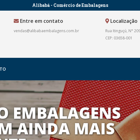
Alibabá - Comércio de Embalagens
Entre em contato
Localização
vendas@alibabaembalagens.com.br
Rua Itinguçú, N° 209
CEP: 03658-001
TO
O EMBALAGENS
M AINDA MAIS