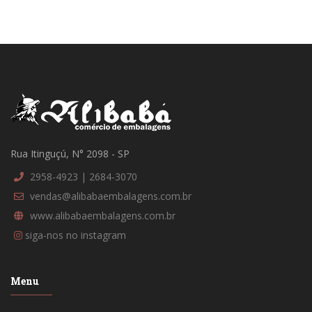
Rua Itinguçú, N° 2098 - SP
2958-4923 | 2684-3070
vendas@alibabaembalagens.com.br
www.alibabaembalagens.com.br
siga-nos no instagram
Menu