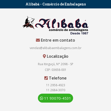
Alibabá - Comércio de Embalagens
Entre em contato
vendas@alibabaembalagens.com.br
Localização
Rua Itinguçú, N° 2098 - SP
CEP: 03658-001
Telefone
11 2958-4923
11 2684-3070
11 93070-4531