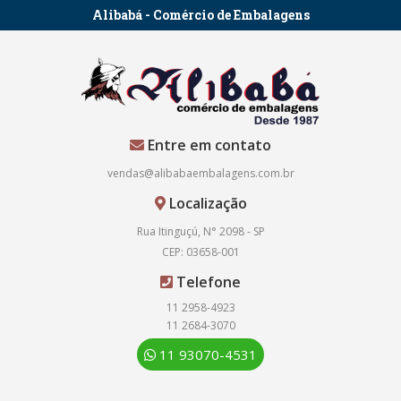
Alibabá - Comércio de Embalagens
Entre em contato
vendas@alibabaembalagens.com.br
Localização
Rua Itinguçú, N° 2098 - SP
CEP: 03658-001
Telefone
11 2958-4923
11 2684-3070
11 93070-4531