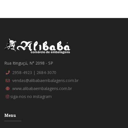
Rua Itinguçú, N° 2098 - SP
2958-4923 | 2684-3070
vendas@alibabaembalagens.com.br
www.alibabaembalagens.com.br
siga-nos no instagram
Menu