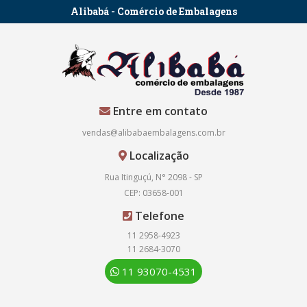
Alibabá - Comércio de Embalagens
Entre em contato
vendas@alibabaembalagens.com.br
Localização
Rua Itinguçú, N° 2098 - SP
CEP: 03658-001
Telefone
11 2958-4923
11 2684-3070
11 93070-4531