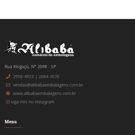
Rua Itinguçú, N° 2098 - SP
2958-4923 | 2684-3070
vendas@alibabaembalagens.com.br
www.alibabaembalagens.com.br
siga-nos no instagram
Menu