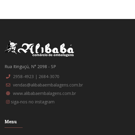
Rua Itinguçú, N° 2098 - SP
2958-4923 | 2684-3070
vendas@alibabaembalagens.com.br
www.alibabaembalagens.com.br
siga-nos no instagram
Menu