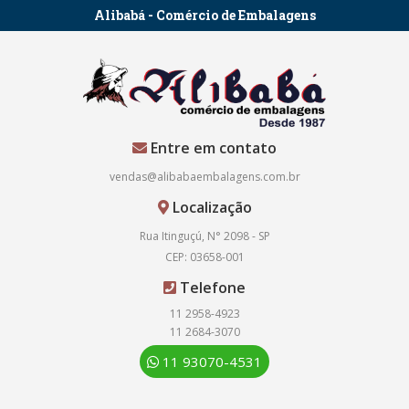
Alibabá - Comércio de Embalagens
Entre em contato
vendas@alibabaembalagens.com.br
Localização
Rua Itinguçú, N° 2098 - SP
CEP: 03658-001
Telefone
11 2958-4923
11 2684-3070
11 93070-4531