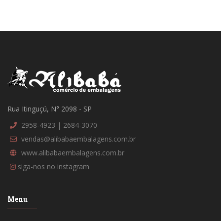
Rua Itinguçú, N° 2098 - SP
2958-4923 | 2684-3070
vendas@alibabaembalagens.com.br
www.alibabaembalagens.com.br
siga-nos no instagram
Menu