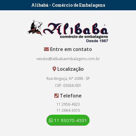
Alibabá - Comércio de Embalagens
Entre em contato
vendas@alibabaembalagens.com.br
Localização
Rua Itinguçú, N° 2098 - SP
CEP: 03658-001
Telefone
11 2958-4923
11 2684-3070
11 93070-4531