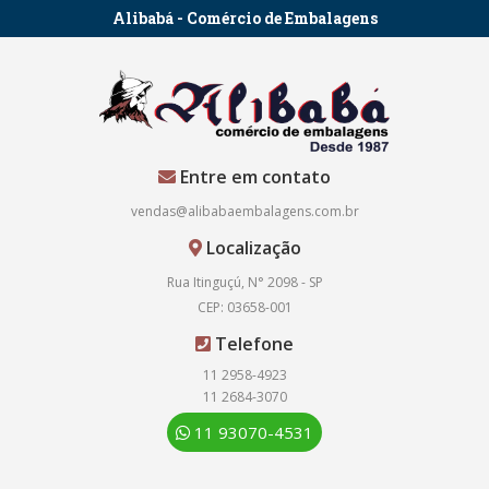
Alibabá - Comércio de Embalagens
Entre em contato
vendas@alibabaembalagens.com.br
Localização
Rua Itinguçú, N° 2098 - SP
CEP: 03658-001
Telefone
11 2958-4923
11 2684-3070
11 93070-4531