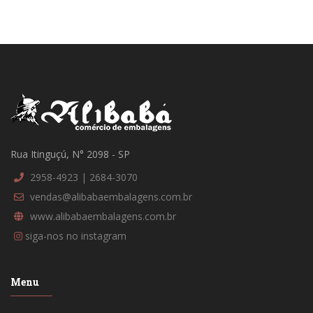
Rua Itinguçú, N° 2098 - SP
2958-4923 | 2684-3070
vendas@alibabaembalagens.com.br
www.alibabaembalagens.com.br
siga-nos no instagram
Menu