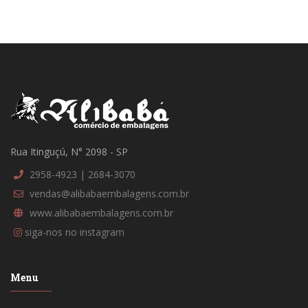
Rua Itinguçú, N° 2098 - SP
2958-4923 | 2684-3070
vendas@alibabaembalagens.com.br
www.alibabaembalagens.com.br
siga-nos no instagram
Menu