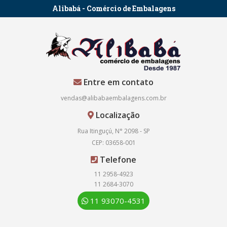
Alibabá - Comércio de Embalagens
Entre em contato
vendas@alibabaembalagens.com.br
Localização
Rua Itinguçú, N° 2098 - SP
CEP: 03658-001
Telefone
11 2958-4923
11 2684-3070
11 93070-4531