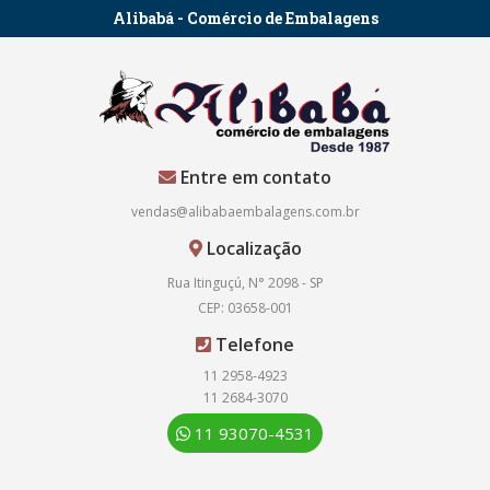
Alibabá - Comércio de Embalagens
Entre em contato
vendas@alibabaembalagens.com.br
Localização
Rua Itinguçú, N° 2098 - SP
CEP: 03658-001
Telefone
11 2958-4923
11 2684-3070
11 93070-4531