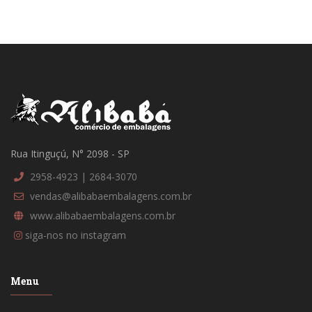
Rua Itinguçú, N° 2098 - SP
2958-4923 | 2684-3070
vendas@alibabaembalagens.com.br
www.alibabaembalagens.com.br
siga-nos no instagram
Menu