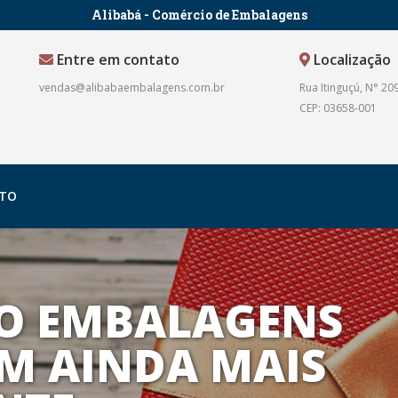
Alibabá - Comércio de Embalagens
Entre em contato
Localização
vendas@alibabaembalagens.com.br
Rua Itinguçú, N° 209
CEP: 03658-001
TO
O EMBALAGENS
M AINDA MAIS