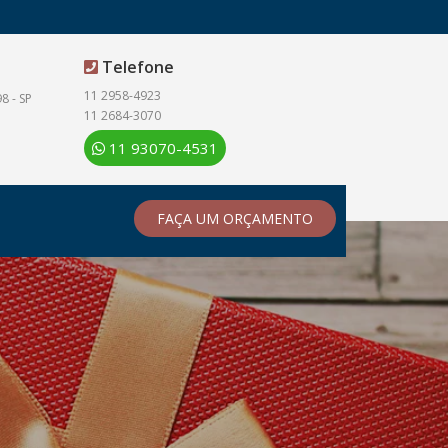
Telefone
11 2958-4923
8 - SP
11 2684-3070
11 93070-4531
FAÇA UM ORÇAMENTO