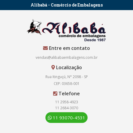
Alibabá - Comércio de Embalagens
Entre em contato
vendas@alibabaembalagens.com.br
Localização
Rua Itinguçú, N° 2098 - SP
CEP: 03658-001
Telefone
11 2958-4923
11 2684-3070
11 93070-4531