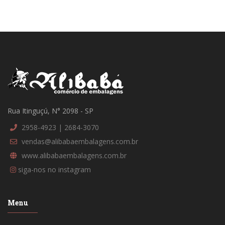
Rua Itinguçú, N° 2098 - SP
2958-4923 | 2684-3070
vendas@alibabaembalagens.com.br
www.alibabaembalagens.com.br
siga-nos no instagram
Menu