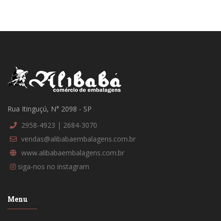
Rua Itinguçú, N° 2098 - SP
2958-4923 | 2684-3070
vendas@alibabaembalagens.com.br
www.alibabaembalagens.com.br
siga-nos no instagram
Menu