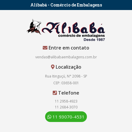
Alibabá - Comércio de Embalagens
Entre em contato
vendas@alibabaembalagens.com.br
Localização
Rua Itinguçú, N° 2098 - SP
CEP: 03658-001
Telefone
11 2958-4923
11 2684-3070
11 93070-4531