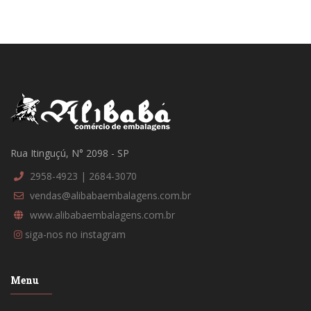
Rua Itinguçú, N° 2098 - SP
2958-4923 | 2684-3070
vendas@alibabaembalagens.com.br
www.alibabaembalagens.com.br
siga-nos no instagram
Menu