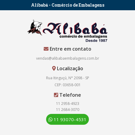
Alibabá - Comércio de Embalagens
Entre em contato
vendas@alibabaembalagens.com.br
Localização
Rua Itinguçú, N° 2098 - SP
CEP: 03658-001
Telefone
11 2958-4923
11 2684-3070
11 93070-4531