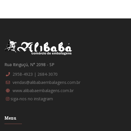
Rua Itinguçú, N° 2098 - SP
2958-4923 | 2684-3070
vendas@alibabaembalagens.com.br
www.alibabaembalagens.com.br
siga-nos no instagram
Menu