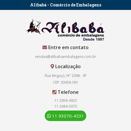
Alibabá - Comércio de Embalagens
Entre em contato
vendas@alibabaembalagens.com.br
Localização
Rua Itinguçú, N° 2098 - SP
CEP: 03658-001
Telefone
11 2958-4923
11 2684-3070
11 93070-4531