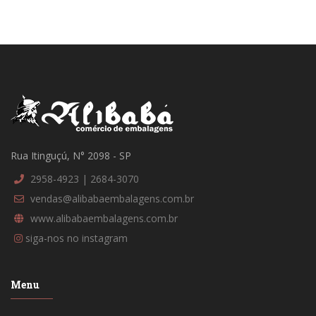
Rua Itinguçú, N° 2098 - SP
2958-4923 | 2684-3070
vendas@alibabaembalagens.com.br
www.alibabaembalagens.com.br
siga-nos no instagram
Menu