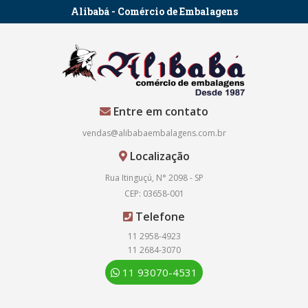
Alibabá - Comércio de Embalagens
Entre em contato
vendas@alibabaembalagens.com.br
Localização
Rua Itinguçú, N° 2098 - SP
CEP: 03658-001
Telefone
11 2958-4923
11 2684-3070
11 93070-4531