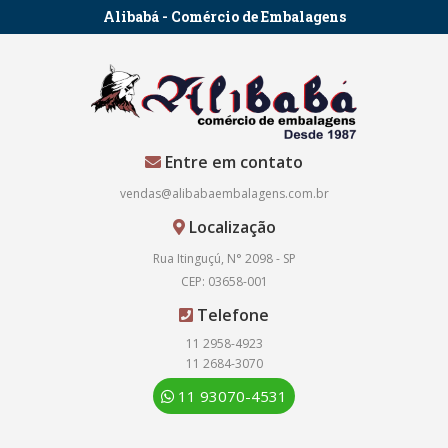
Alibabá - Comércio de Embalagens
Entre em contato
vendas@alibabaembalagens.com.br
Localização
Rua Itinguçú, N° 2098 - SP
CEP: 03658-001
Telefone
11 2958-4923
11 2684-3070
11 93070-4531